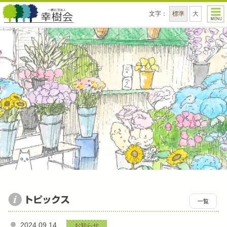
文字
：
標準
大
一般社団法人幸樹会 - 幸樹会は、薬局事業、訪
一覧
2024.09.14
お知らせ