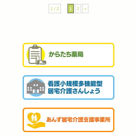
1 / 2
1
2
»