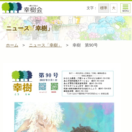
文字
：
標準
大
一般社団法人幸樹会 - 幸樹会は、薬局事業、訪
ニュース「幸樹」
ホーム
>
ニュース「幸樹」
>
幸樹 第90号