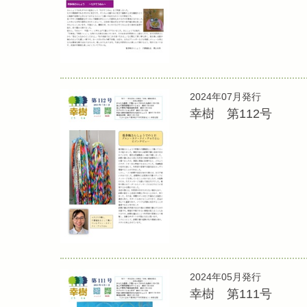
2024年07月発行
幸樹 第112号
2024年05月発行
幸樹 第111号